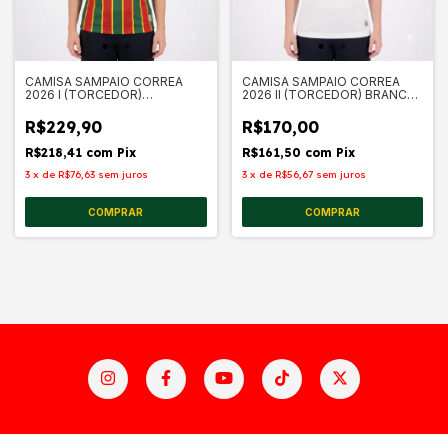
CAMISA SAMPAIO CORREA
CAMISA SAMPAIO CORREA
2026 I (TORCEDOR)
2026 II (TORCEDOR) BRANCA
TRICOLOR FEMININA
FEMININA
R$229,90
R$170,00
R$218,41
com
Pix
R$161,50
com
Pix
3
x
de
R$76,63
sem juros
3
x
de
R$56,67
sem juros
COMPRAR
COMPRAR