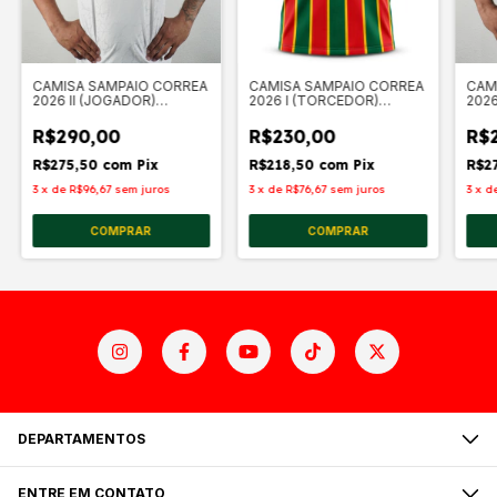
CAMISA SAMPAIO CORREA
CAMISA SAMPAIO CORREA
CAM
2026 II (JOGADOR)
2026 I (TORCEDOR)
2026
BRANCA MASCULINA
TRICOLOR MASCULINA
TRI
R$290,00
R$230,00
R$
R$275,50
com
Pix
R$218,50
com
Pix
R$2
3
x
de
R$96,67
sem juros
3
x
de
R$76,67
sem juros
3
x
d
COMPRAR
COMPRAR
DEPARTAMENTOS
ENTRE EM CONTATO