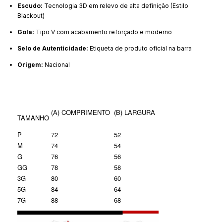
Escudo:
Tecnologia 3D em relevo de alta definição (Estilo
Blackout)
Gola:
Tipo V com acabamento reforçado e moderno
Selo de Autenticidade:
Etiqueta de produto oficial na barra
Origem:
Nacional
(A) COMPRIMENTO
(B) LARGURA
TAMANHO
P
72
52
M
74
54
G
76
56
GG
78
58
3G
80
60
5G
84
64
7G
88
68