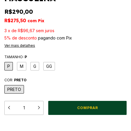
R$290,00
R$275,50
com
Pix
3
x
de
R$96,67
sem juros
5% de desconto
pagando com Pix
Ver mais detalhes
TAMANHO:
P
P
M
G
GG
COR:
PRETO
PRETO
Meios de envio
ALTERAR CEP
Entregas para o CEP: