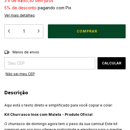
3
x
de
R$93,30
sem juros
5% de desconto
pagando com Pix
Ver mais detalhes
ALTERAR CEP
Entregas para o CEP:
Meios de envio
CALCULAR
Não sei meu CEP
Descrição
Aqui está o texto direto e simplificado para você copiar e colar:
Kit Churrasco Inox com Maleta - Produto Oficial
O churrasco de domingo agora tem o peso da sua camisa! Este kit
premium em aço inox oferece praticidade e elegância para o mestre