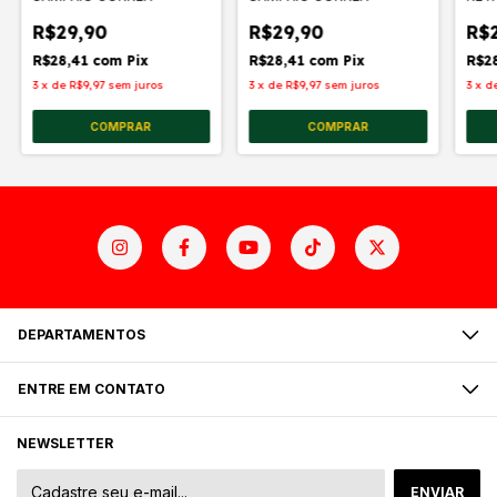
COR
R$29,90
R$29,90
R$
R$28,41
com
Pix
R$28,41
com
Pix
R$2
3
x
de
R$9,97
sem juros
3
x
de
R$9,97
sem juros
3
x
d
DEPARTAMENTOS
ENTRE EM CONTATO
NEWSLETTER