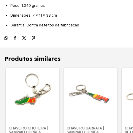
Peso: 1.040 gramas
Dimensões: 7 x 11 x 38 cm
Garantia: Contra defeitos de fabricação
Produtos similares
CHAVEIRO CHUTEIRA |
CHAVEIRO GARRAFA |
CHA
SAMPAIO CORREA
SAMPAIO CORREA
RET