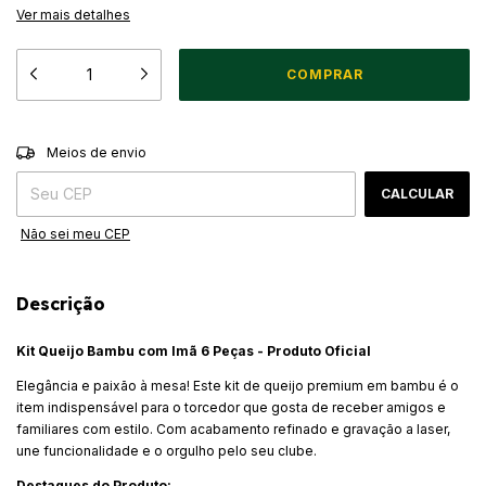
Ver mais detalhes
ALTERAR CEP
Entregas para o CEP:
Meios de envio
CALCULAR
Não sei meu CEP
Descrição
Kit Queijo Bambu com Imã 6 Peças - Produto Oficial
Elegância e paixão à mesa! Este kit de queijo premium em bambu é o
item indispensável para o torcedor que gosta de receber amigos e
familiares com estilo. Com acabamento refinado e gravação a laser,
une funcionalidade e o orgulho pelo seu clube.
Destaques do Produto: