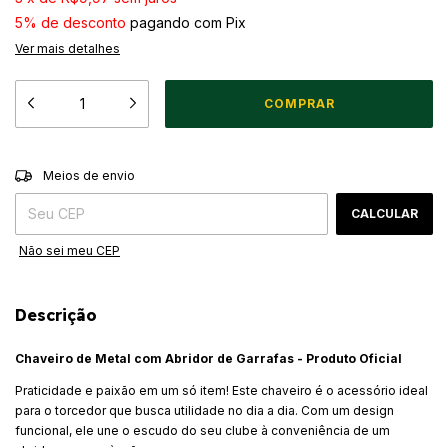
5% de desconto
pagando com Pix
Ver mais detalhes
ALTERAR CEP
Entregas para o CEP:
Meios de envio
CALCULAR
Não sei meu CEP
Descrição
Chaveiro de Metal com Abridor de Garrafas - Produto Oficial
Praticidade e paixão em um só item! Este chaveiro é o acessório ideal
para o torcedor que busca utilidade no dia a dia. Com um design
funcional, ele une o escudo do seu clube à conveniência de um