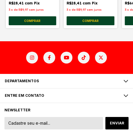
R$28,41
com
Pix
R$28,41
com
Pix
R$6
3
x
de
R$9,97
sem juros
3
x
de
R$9,97
sem juros
3
x
d
DEPARTAMENTOS
ENTRE EM CONTATO
NEWSLETTER